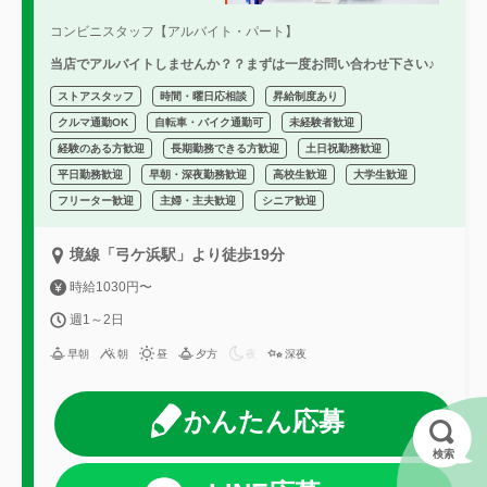
コンビニスタッフ【アルバイト・パート】
当店でアルバイトしませんか？？まずは一度お問い合わせ下さい♪
ストアスタッフ
時間・曜日応相談
昇給制度あり
クルマ通勤OK
自転車・バイク通勤可
未経験者歓迎
経験のある方歓迎
長期勤務できる方歓迎
土日祝勤務歓迎
平日勤務歓迎
早朝・深夜勤務歓迎
高校生歓迎
大学生歓迎
フリーター歓迎
主婦・主夫歓迎
シニア歓迎
境線「弓ケ浜駅」より徒歩19分
時給1030円〜
週1～2日
早朝
朝
昼
夕方
夜
深夜
かんたん応募
検索