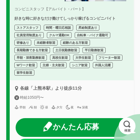
コンビニスタッフ【アルバイト・パート】
好きな時に好きなだけ働けてしっかり稼げるコンビニバイト
ストアスタッフ
時間・曜日応相談
昇給制度あり
社員登用制度あり
クルマ通勤OK
自転車・バイク通勤可
研修あり
未経験者歓迎
経験のある方歓迎
長期勤務できる方歓迎
土日祝勤務歓迎
平日勤務歓迎
早朝・深夜勤務歓迎
高校生歓迎
大学生歓迎
フリーター歓迎
Wワーク歓迎
主婦・主夫歓迎
シニア歓迎
外国人活躍
留学生歓迎
各線「上熊本駅」より徒歩11分
時給1050円〜
早朝
朝
昼
夕方
夜
深夜
かんたん応募
検索