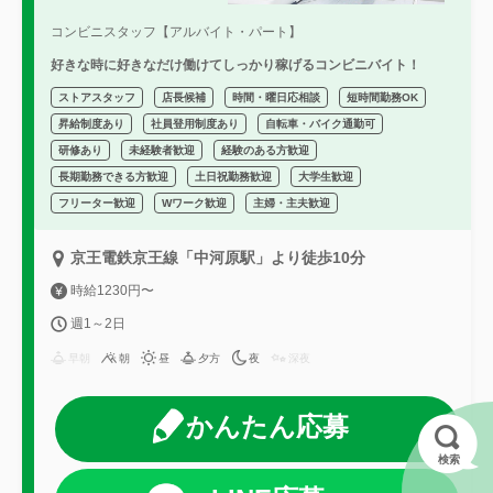
コンビニスタッフ【アルバイト・パート】
好きな時に好きなだけ働けてしっかり稼げるコンビニバイト！
ストアスタッフ
店長候補
時間・曜日応相談
短時間勤務OK
昇給制度あり
社員登用制度あり
自転車・バイク通勤可
研修あり
未経験者歓迎
経験のある方歓迎
長期勤務できる方歓迎
土日祝勤務歓迎
大学生歓迎
フリーター歓迎
Wワーク歓迎
主婦・主夫歓迎
京王電鉄京王線「中河原駅」より徒歩10分
時給1230円〜
週1～2日
早朝
朝
昼
夕方
夜
深夜
かんたん応募
検索